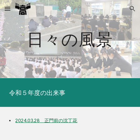
Skip to main content
Skip to navigation
日々の風景
令和
５
年度の出来事
▪
2024.03.28
正門前の沈丁花