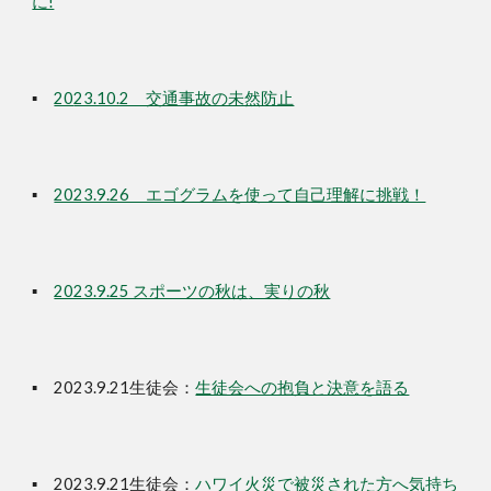
に!
▪
20
23.10.2 交通事故の未然防止
▪
2023.9.26 エゴグラムを使って自己理解に挑戦！
▪
2023.9.25 スポーツの秋は
、実りの秋
▪ 2023.9.21生徒会：
生徒会への抱負と決意を語る
▪ 2023.9.21生徒会：
ハワイ火災で
被災
された方へ気持ち