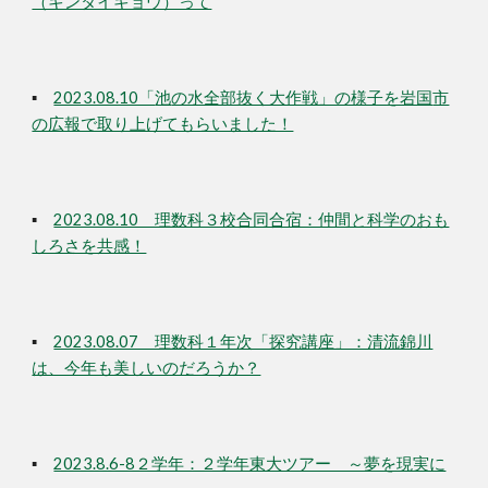
（キンタイキョウ）って
▪
2023.08.10「
池
の水全部抜く大作戦」の様子を岩国
市
の広報で取り上げてもらいました！
▪
2023.08.10 理数科３校合同合宿：仲間と科学のおも
しろさを共感！
▪
2023.08.07 理数科１年次「探究講座」：清流錦川
は、今年も美しいのだろうか？
▪
2023.8.6-8２学年：２学年東大ツアー ～夢を現実に