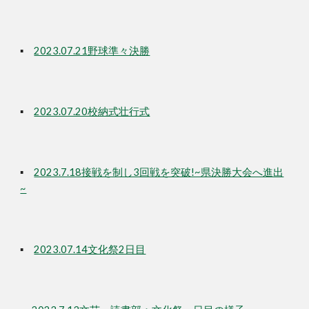
▪
2023.07.21野球準々決勝
▪
2023.07.20校納式壮行式
▪
2023.7.18接戦を制し3回戦を突破!~県決勝大会へ進出
~
▪
2023.07.14文化祭2日目