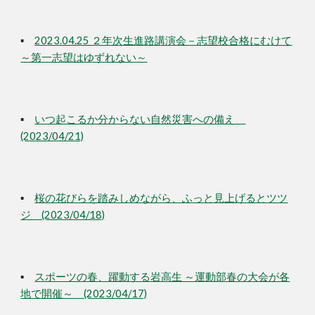
▪
20
23.04.25 ２年次生進路講演会－志望校合格にむけて
～第一志望はゆずれない～
▪
いつ起こるか分からない自然災害への備え
(2023/04/21)
▪
桜の花びらを踏みしめながら、ふっと見上げるとツツ
ジ (2023/04/18)
▪
スポーツの春、躍動する岩高生 ～運動部春の大会が各
地で開催～ (2023/04/17)