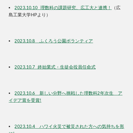
▪
2023.10.10 理数科の課題研究、広工大と連携！
（広
島工業大学HPより）
▪
2023.10.8
ふくろう公園ボランティア
▪
20
23.10.7 終始業式・生徒会役員任命式
▪
20
23.10.6 新しい分野へ挑戦した理数科2年次生 ア
イデア賞を受賞!
▪
20
23.10.4 ハワイ火災で被災された方への気持ちを形